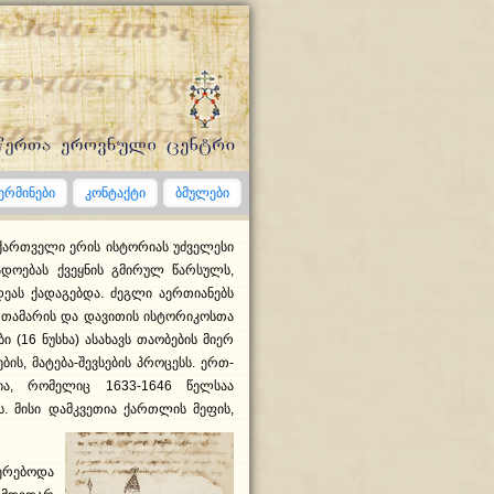
ერმინები
კონტაქტი
ბმულები
 ქართველი ერის ისტორიას უძველესი
ადოებას ქვეყნის გმირულ წარსულს,
ეას ქადაგებდა. ძეგლი აერთიანებს
 თამარის და დავითის ისტორიკოსთა
ი (16 ნუსხა) ასახავს თაობების მიერ
ბის, მატება-შევსების პროცესს. ერთ-
ია, რომელიც 1633-1646 წელსაა
. მისი დამკვეთია ქართლის მეფის,
ერებოდა